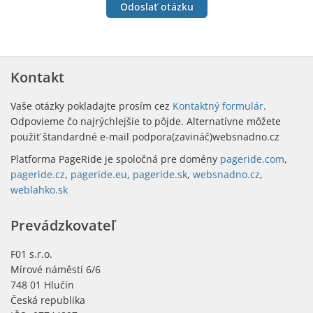
Kontakt
Vaše otázky pokladajte prosím cez
Kontaktný formulár
.
Odpovieme čo najrýchlejšie to pôjde. Alternatívne môžete
použiť štandardné
e-mail
podpora(zavináč)websnadno.cz
Platforma PageRide je spoločná pre domény
pageride.com
,
pageride.cz
,
pageride.eu
,
pageride.sk
,
websnadno.cz
,
weblahko.sk
Prevádzkovateľ
F01 s.r.o.
Mírové náměstí 6/6
748 01 Hlučín
Česká republika